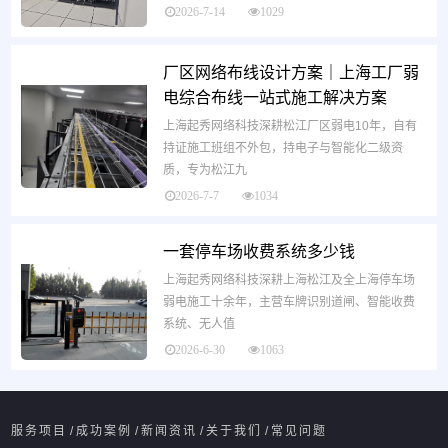
2026-7-14
1029
厂区网络布线设计方案｜上海工厂弱
电综合布线一站式施工解决方案
上海起秀网络科技深耕松江厂区弱电10年，自有
持证施工班组不外包，持电子与智能化二级资
质，专为松江九
2026-7-7
1034
一套停车场收费系统多少钱
上海起秀网络科技深耕上海松江及全上海停车场
弱电施工十余年，主营车牌识别道闸、智能收费
系统、无人值
2026-6-30
1063
服务项目
/
成功案例
/
新闻资讯
/
关于我们
/
常见问题