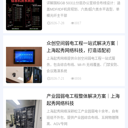
详解国标GB 50311分层办公室综合布线设计：涵
盖MDF/IDF机房规划、六类/超六类水平选型、单
模光纤主干部
2026-7-28
1017
众创空间弱电工程一站式解决方案｜
上海起秀网络科技，打造适配初
上海起秀网络提供众创空间弱电工程一站式服
务，包含综合布线、Wi-Fi 无线覆盖、门禁安防、
会议路演系统
2026-7-21
1016
产业园弱电工程整体解决方案｜上海
起秀网络科技
上海起秀网络深耕松江产业园弱电十余年，自有
班组不外包，提供产业园综合布线、五网物理隔
离、AGV专网